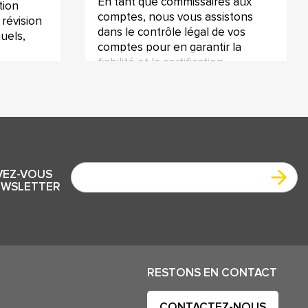
En tant que commissaires aux
tion
comptes, nous vous assistons
 révision
dans le contrôle légal de vos
uels,
comptes pour en garantir la
fiabilité et la certification.
VEZ-VOUS
EWSLETTER
RESTONS EN CONTACT
CONTACTEZ-NOUS