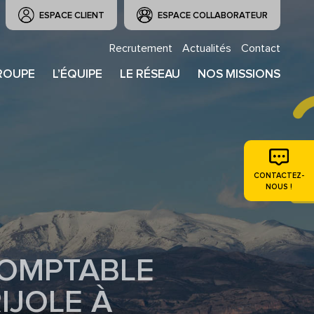
ESPACE CLIENT
ESPACE COLLABORATEUR
Recrutement
Actualités
Contact
ROUPE
L’ÉQUIPE
LE RÉSEAU
NOS MISSIONS
CONTACTEZ-
NOUS !
COMPTABLE
IJOLE À