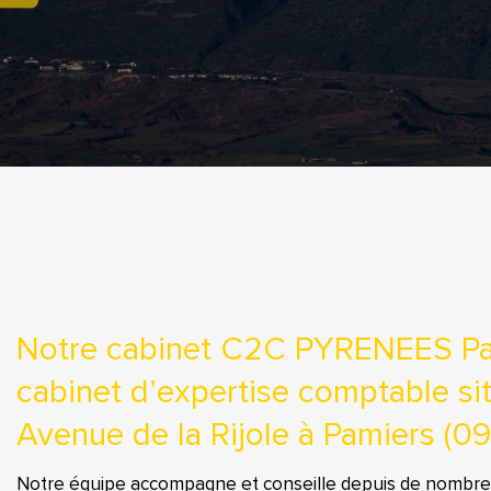
Notre cabinet C2C PYRENEES Pa
cabinet d’expertise comptable si
Avenue de la Rijole à Pamiers (09
Notre équipe accompagne et conseille depuis de nombre