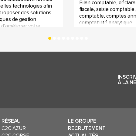
Bilan comptable, déclara
elles technologies afin
fiscale, saisie comptable,
proposer des solutions
comptable, comptes ann
iques de gestion
comptabilité analytique…
 d’améliorer votre
comptable et
ale en interne.
INSCRI
À LA N
RÉSEAU
LE GROUPE
C2C AZUR
RECRUTEMENT
C2C CORSE
ACTUALITÉS