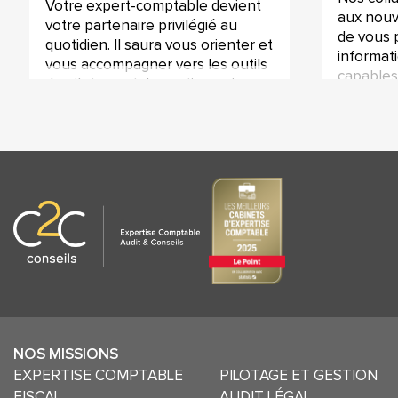
Votre expert-comptable devient
aux nouv
votre partenaire privilégié au
de vous 
quotidien. Il saura vous orienter et
informat
vous accompagner vers les outils
capables
de pilotage et de gestion qui
gestion 
amélioreront les performances
commerci
de votre entreprise.
NOS MISSIONS
EXPERTISE COMPTABLE
PILOTAGE ET GESTION
FISCAL
AUDIT LÉGAL