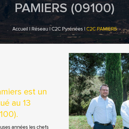
PAMIERS (09100)
Accueil
|
Réseau
|
C2C Pyrénées
|
C2C PAMIERS
miers est un
tué au 13
100).
uses années les chefs