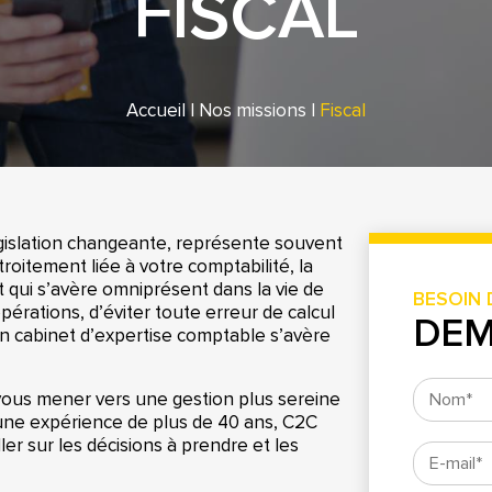
FISCAL
Accueil
|
Nos missions
|
Fiscal
législation changeante, représente souvent
troitement liée à votre comptabilité, la
t qui s’avère omniprésent dans la vie de
BESOIN 
opérations, d’éviter toute erreur de calcul
DEM
 un cabinet d’expertise comptable s’avère
 vous mener vers une gestion plus sereine
ec une expérience de plus de 40 ans, C2C
er sur les décisions à prendre et les