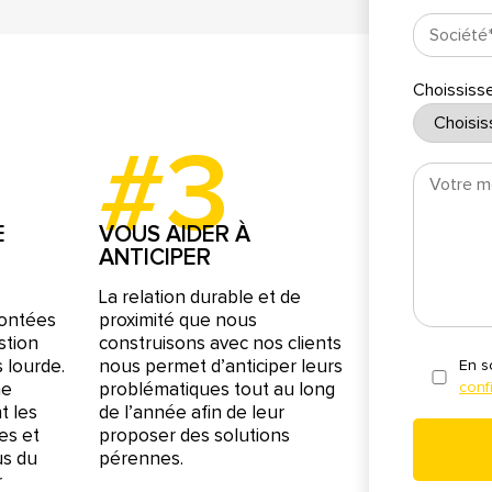
Choississe
#3
E
VOUS AIDER À
ANTICIPER
La relation durable et de
rontées
proximité que nous
estion
construisons avec nos clients
 lourde.
nous permet d’anticiper leurs
En s
ne
problématiques tout au long
confi
t les
de l’année afin de leur
es et
proposer des solutions
us du
pérennes.
r