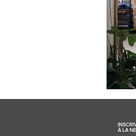
INSCRI
À LA N