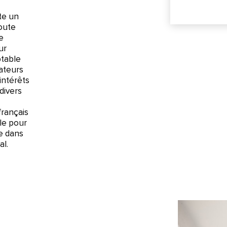
s
ste un
toute
e
ur
ptable
rateurs
intérêts
divers
français
le pour
le dans
al.