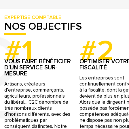
EXPERTISE COMPTABLE
NOS OBJECTIFS
#1
#2
VOUS FAIRE BÉNÉFICIER
OPTIMISER VOTR
D’UN SERVICE SUR-
FISCALITÉ
MESURE
Les entreprises sont
Artisans, créateurs
continuellement conf
d’entreprise, commerçants,
à la fiscalité, dont la g
agriculteurs, professionnels
devient de plus en plus
du libéral… C2C dénombre de
Alors que le dirigeant 
très nombreux clients
possède pas forcémen
d’horizons différents, avec des
compétences adéquat
problématiques par
ne dispose pas non pl
conséquent distinctes. Notre
temps nécessaire pou