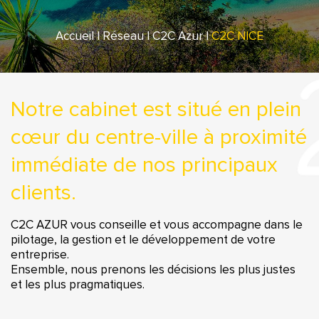
Accueil
|
Réseau
|
C2C Azur
|
C2C NICE
Notre cabinet est situé en plein
cœur du centre-ville à proximité
immédiate de nos principaux
clients.
C2C AZUR vous conseille et vous accompagne dans le
pilotage, la gestion et le développement de votre
entreprise.
Ensemble, nous prenons les décisions les plus justes
et les plus pragmatiques.